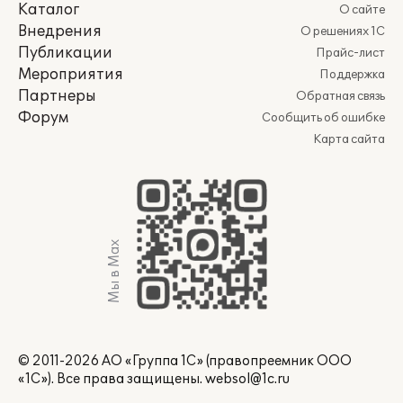
Каталог
О сайте
Внедрения
О решениях 1С
Публикации
Прайс-лист
Мероприятия
Поддержка
Партнеры
Обратная связь
Форум
Сообщить об ошибке
Карта сайта
Мы в Max
© 2011-2026 АО «Группа 1С» (правопреемник ООО
«1С»). Все права защищены.
websol@1c.ru