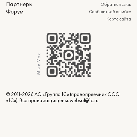
Партнеры
Обратная связь
Форум
Сообщить об ошибке
Карта сайта
Мы в Max
© 2011-2026 АО «Группа 1С» (правопреемник ООО
«1С»). Все права защищены.
websol@1c.ru