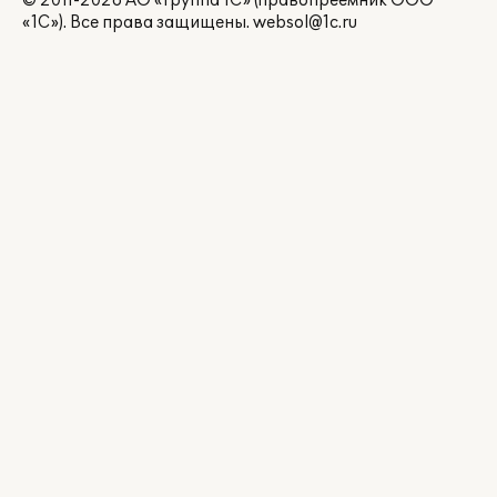
© 2011-2026 АО «Группа 1С» (правопреемник ООО
«1С»). Все права защищены.
websol@1c.ru