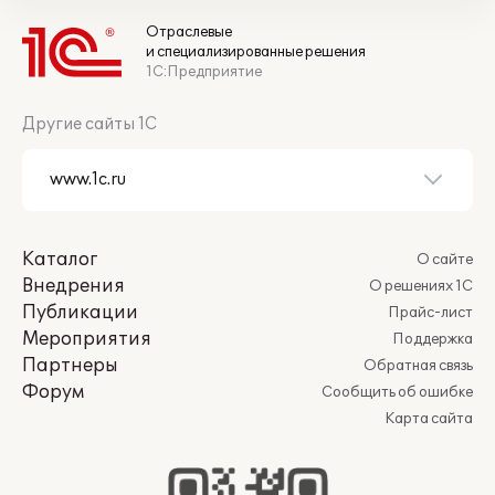
Отраслевые
и специализированные решения
1С:Предприятие
Другие сайты 1С
Каталог
О сайте
Внедрения
О решениях 1С
Публикации
Прайс-лист
Мероприятия
Поддержка
Партнеры
Обратная связь
Форум
Сообщить об ошибке
Карта сайта