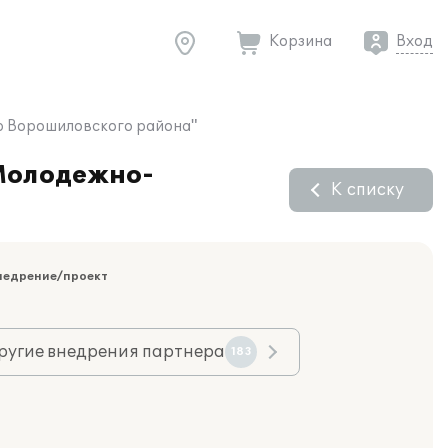
Корзина
Вход
р Ворошиловского района"
"Молодежно-
К списку
недрение/проект
ругие внедрения партнера
183