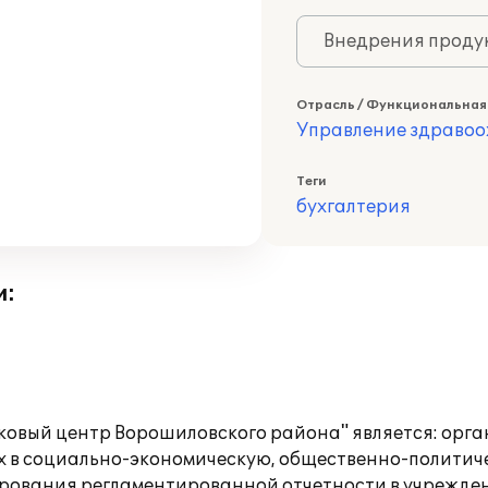
Внедрения продук
Отрасль / Функциональная
Управление здраво
Теги
бухгалтерия
и:
вый центр Ворошиловского района" является: орга
 в социально-экономическую, общественно-политиче
рования регламентированной отчетности в учрежде