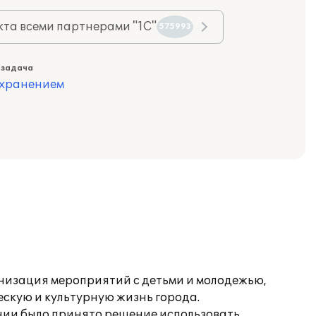
та всеми партнерами "1С"
575993
 задача
охранением
низация мероприятий с детьми и молодежью,
скую и культурную жизнь города.
нии было принято решение использовать