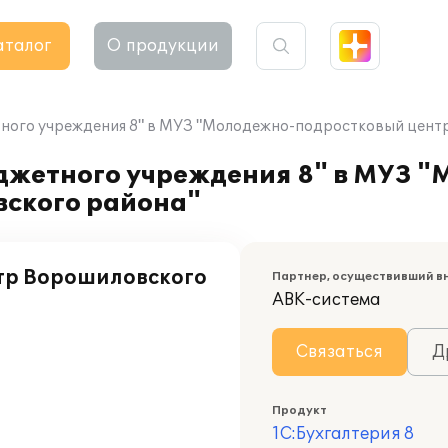
аталог
О продукции
тного учреждения 8" в МУЗ "Молодежно-подростковый цент
джетного учреждения 8" в МУЗ 
ского района"
тр Ворошиловского
Партнер, осуществивший в
АВК-система
Связаться
Д
Продукт
1С:Бухгалтерия 8