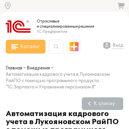
Отраслевые
и специализированные
решения
1С:Предприятие
Вход
Каталог
Главная
Внедрения
Автоматизация кадрового учета в Лукояновском
РайПО с помощью программного продукта
"1С:Зарплата и Управление персоналом 8"
К списку
Автоматизация кадрового
учета в Лукояновском РайПО