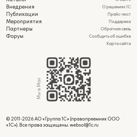
Внедрения
О решениях 1С
Публикации
Прайс-лист
Мероприятия
Поддержка
Партнеры
Обратная связь
Форум
Сообщить об ошибке
Карта сайта
Мы в Max
© 2011-2026 АО «Группа 1С» (правопреемник ООО
«1С»). Все права защищены.
websol@1c.ru