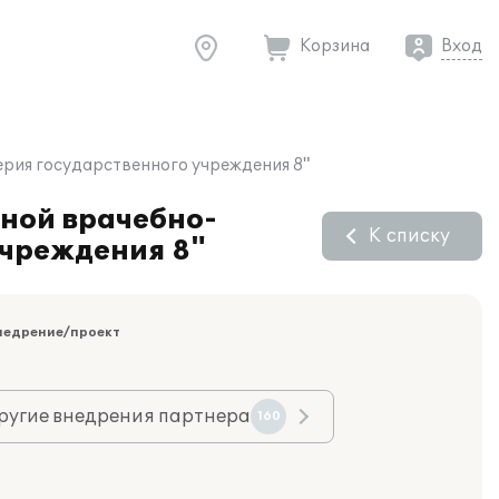
Корзина
Вход
ерия государственного учреждения 8"
тной врачебно-
К списку
учреждения 8"
недрение/проект
ругие внедрения партнера
160