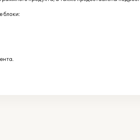
 блоки:
ента.