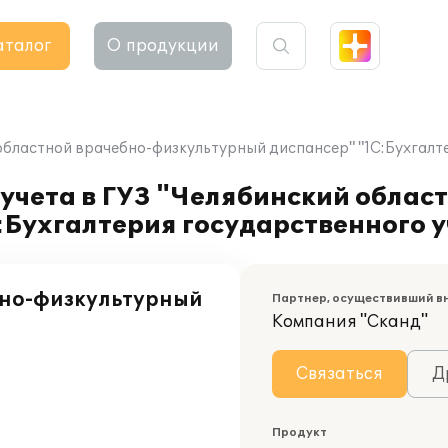
аталог
О продукции
 областной врачебно-физкультурный диспансер" "1С:Бухгалт
учета в ГУЗ "Челябинский облас
:Бухгалтерия государственного 
бно-физкультурный
Партнер, осуществивший в
Компания "Сканд"
Связаться
Д
Продукт