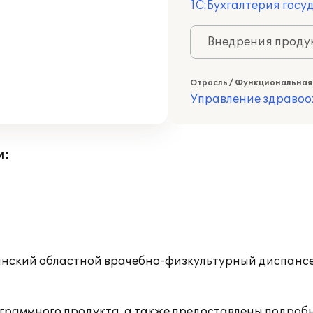
1С:Бухгалтерия госу
Внедрения продук
Отрасль / Функциональная
Управление здраво
и:
инский областной врачебно-физкультурный диспансер
граммного продукта, а также предоставлены подробн