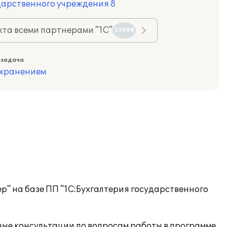
дарственного учреждения 8
та всеми партнерами "1С"
33998
 задача
охранением
" на базе ПП "1С:Бухгалтерия государственного
ые консультации по вопросам работы в программе.