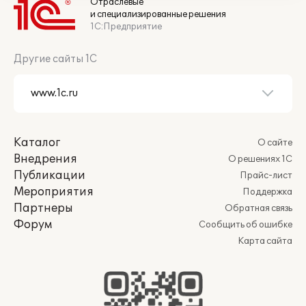
Отраслевые
и специализированные решения
1С:Предприятие
Другие сайты 1С
Каталог
О сайте
Внедрения
О решениях 1С
Публикации
Прайс-лист
Мероприятия
Поддержка
Партнеры
Обратная связь
Форум
Сообщить об ошибке
Карта сайта