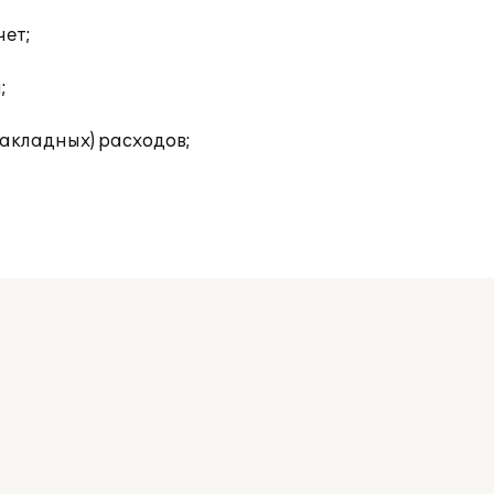
чет;
;
накладных) расходов;