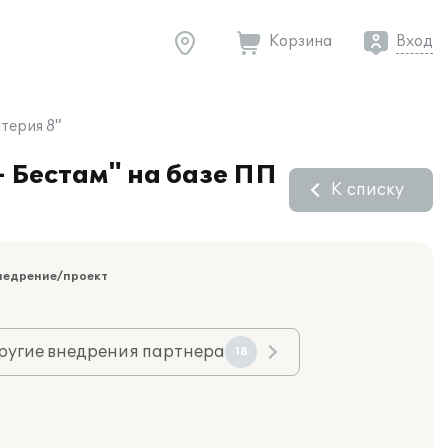
Корзина
Вход
терия 8"
- Бестам" на базе ПП
К списку
недрение/проект
ругие внедрения партнера
18