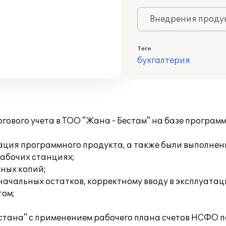
Внедрения продук
Теги
бухгалтерия
гового учета в ТОО "Жана - Бестам" на базе програм
ция программного продукта, а также были выполнен
рабочих станциях;
вных копий;
начальных остатков, корректному вводу в эксплуатац
том;
стана" с применением рабочего плана счетов НСФО п