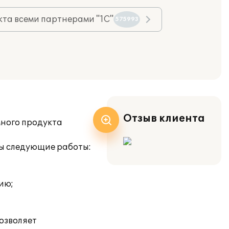
та всеми партнерами "1С"
575993
Отзыв клиента
много продукта
ы следующие работы:
ию;
озволяет