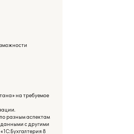
озможности
тана» на требуемое
зации.
 по разным аспектам
 данными с другими
«1С:Бухгалтерия 8