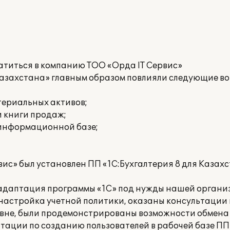
атиться в компанию ТОО «Орда IT Сервис»
 Казахстана» главным образом повлияли следующие в
териальных активов;
и книги продаж;
 информационной базе;
;
с» был установлен ПП «1С:Бухгалтерия 8 для Казахс
 адаптация программы «1С» под нужды нашей органи
настройка учетной политики, оказаны консультации
вне, были продемонстрированы возможности обмена
ации по созданию пользователей в рабочей базе ПП 