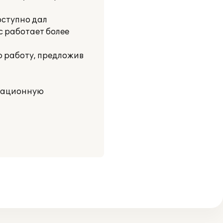
оступно дал
с работает более
 работу, предложив
рмационную