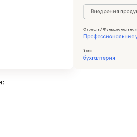
Внедрения продук
Отрасль / Функциональная
Профессиональные у
Теги
бухгалтерия
и: