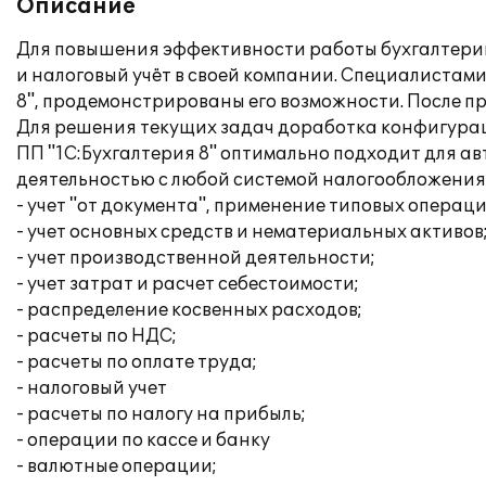
Описание
Для повышения эффективности работы бухгалтери
и налоговый учёт в своей компании. Специалистам
8", продемонстрированы его возможности. После п
Для решения текущих задач доработка конфигурац
ПП "1C:Бухгалтерия 8" оптимально подходит для а
деятельностью с любой системой налогообложения,
- учет "от документа", применение типовых операци
- учет основных средств и нематериальных активов
- учет производственной деятельности;
- учет затрат и расчет себестоимости;
- распределение косвенных расходов;
- расчеты по НДС;
- расчеты по оплате труда;
- налоговый учет
- расчеты по налогу на прибыль;
- операции по кассе и банку
- валютные операции;