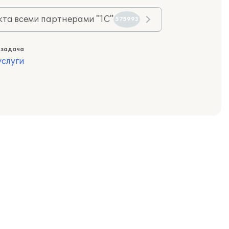
та всеми партнерами "1С"
575993
 задача
слуги