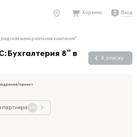
Корзина
Вход
оградская мемориальная компания"
С:Бухгалтерия 8" в
К списку
недрение/проект
к
я партнера
591