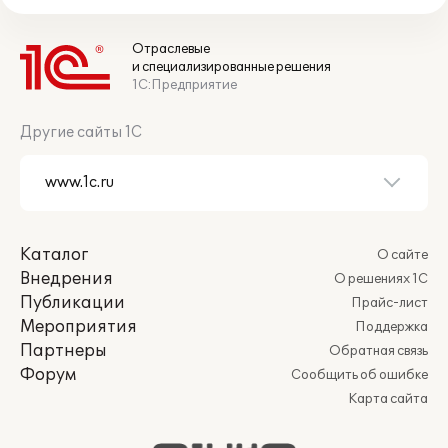
Отраслевые
и специализированные решения
1С:Предприятие
Другие сайты 1С
Каталог
О сайте
Внедрения
О решениях 1С
Публикации
Прайс-лист
Мероприятия
Поддержка
Партнеры
Обратная связь
Форум
Сообщить об ошибке
Карта сайта