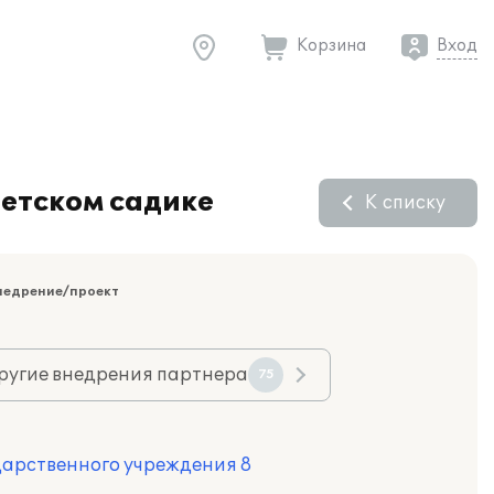
Корзина
Вход
детском садике
К списку
недрение/проект
ругие внедрения партнера
75
дарственного учреждения 8