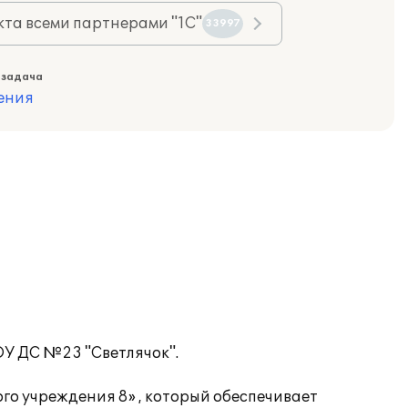
та всеми партнерами "1С"
33997
 задача
ения
ОУ ДС №23 "Светлячок".
о учреждения 8» , который обеспечивает