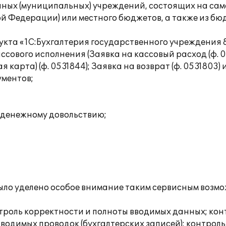
нных (муниципальных) учреждений, состоящих на са
ой Федерации) или местного бюджетов, а также из б
кта «1С:Бухгалтерия государственного учреждения 8
сового исполнения (Заявка на кассовый расход (ф. 05
карта) (ф. 0531844); Заявка на возврат (ф. 0531803) и 
ументов;
и денежному довольствию;
о уделено особое внимание таким сервисным возмож
троль корректности и полноты вводимых данных; кон
водимых проводок (бухгалтерских записей); контрол