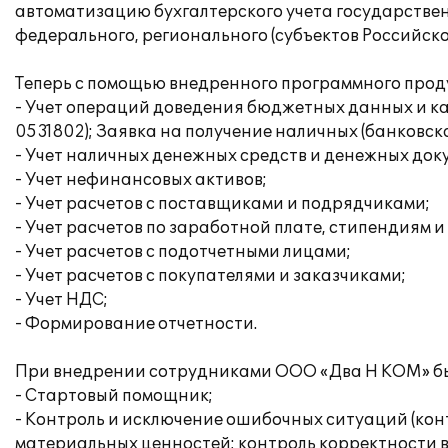
автоматизацию бухгалтерского учета государстве
федерального, регионального (субъектов Российск
Теперь с помощью внедренного программного проду
- Учет операций доведения бюджетных данных и кас
0531802); Заявка на получение наличных (банковская 
- Учет наличных денежных средств и денежных док
- Учет нефинансовых активов;
- Учет расчетов с поставщиками и подрядчиками;
- Учет расчетов по заработной плате, стипендиям 
- Учет расчетов с подотчетными лицами;
- Учет расчетов с покупателями и заказчиками;
- Учет НДС;
- Формирование отчетности.
При внедрении сотрудниками ООО «Два Н КОМ» был
- Стартовый помощник;
- Контроль и исключение ошибочных ситуаций (кон
материальных ценностей; контроль корректности в