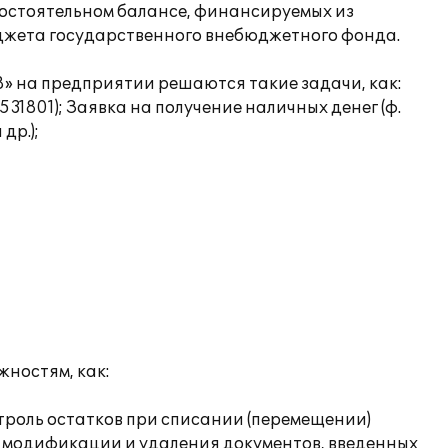
мостоятельном балансе, финансируемых из
юджета государственного внебюджетного фонда.
» на предприятии решаются такие задачи, как:
31801); Заявка на получение наличных денег (ф.
др.);
ностям, как:
троль остатков при списании (перемещении)
ь модификации и удаления документов, введенных