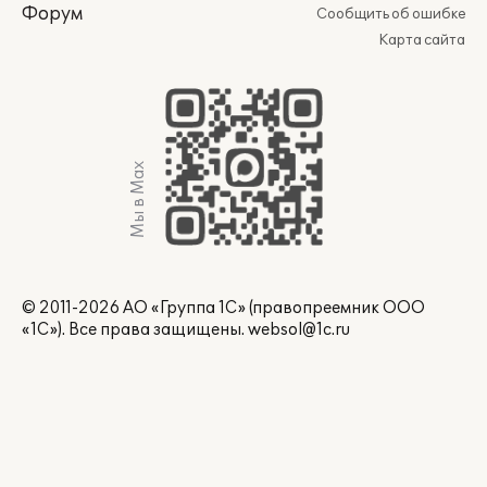
Форум
Сообщить об ошибке
Карта сайта
Мы в Max
© 2011-2026 АО «Группа 1С» (правопреемник ООО
«1С»). Все права защищены.
websol@1c.ru