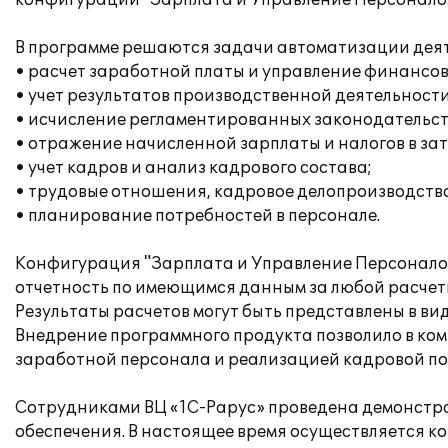
конфигурации "Зарплата и Управление Персоналом
В программе решаются задачи автоматизации дея
• расчет заработной платы и управление финансо
• учет результатов производственной деятельности
• исчисление регламентированных законодательств
• отражение начисленной зарплаты и налогов в за
• учет кадров и анализ кадрового состава;
• трудовые отношения, кадровое делопроизводство
• планирование потребностей в персонале.
Конфигурация "Зарплата и Управление Персонало
отчетность по имеющимся данным за любой расчет
Результаты расчетов могут быть представлены в ви
Внедрение программного продукта позволило в ком
заработной персонала и реализацией кадровой по
Сотрудниками ВЦ «1С-Рарус» проведена демонстр
обеспечения. В настоящее время осуществляется к