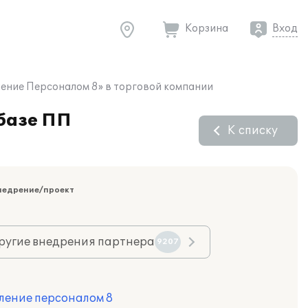
Корзина
Вход
ление Персоналом 8» в торговой компании
 базе ПП
К списку
недрение/проект
ругие внедрения партнера
9207
ление персоналом 8