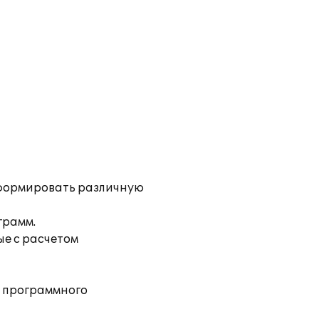
 формировать различную
грамм.
е с расчетом
 программного