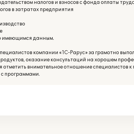
дательством налогов и взносов с фонда оплаты труд
огов в затратах предприятия
оизводство
е
о имеющимся данным.
пециалистов компании «1С-Рарус» за грамотно вып
родуктов, оказание консультаций на хорошем проф
ся отметить внимательное отношение специалистов к 
 с программами.