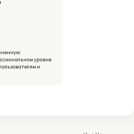
а
олненную
ессиональном уровне
пользователям и