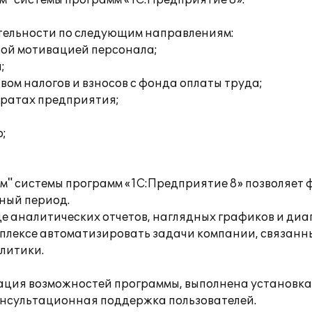
" системы программ «1С:Предприятие 8».
тельности по следующим направлениям:
вой мотивацией персонала;
;
ом налогов и взносов с фонда оплаты труда;
тратах предприятия;
;
м" системы программ «1С:Предприятие 8» позволяет
ный период.
де аналитических отчетов, наглядных графиков и диа
плексе автоматизировать задачи компании, связанны
литики.
ация возможностей программы, выполнена установка
онсультационная поддержка пользователей.