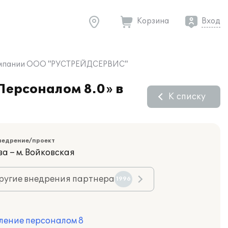
Корзина
Вход
 компании ООО "РУСТРЕЙДСЕРВИС"
Персоналом 8.0» в
К списку
недрение/проект
а – м. Войковская
ругие внедрения партнера
1996
ление персоналом 8