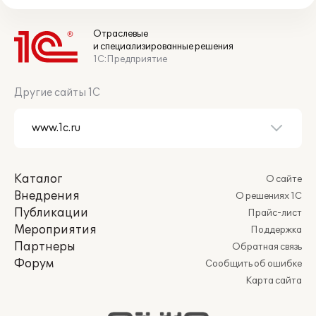
Отраслевые
и специализированные решения
1С:Предприятие
Другие сайты 1С
Каталог
О сайте
Внедрения
О решениях 1С
Публикации
Прайс-лист
Мероприятия
Поддержка
Партнеры
Обратная связь
Форум
Сообщить об ошибке
Карта сайта