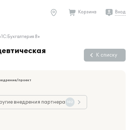
Корзина
Вход
1С:Бухгалтерия 8»
цевтическая
К списку
недрение/проект
ругие внедрения партнера
102