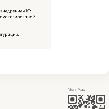
 внедрение «1С:
втоматизировано 3
игурации.
Мы в Max