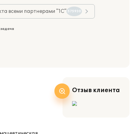
та всеми партнерами "1С"
575930
 задача
Отзыв клиента
рмацевтическая