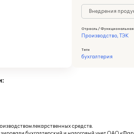
Внедрения продук
Отрасль / Функциональная
Производство, ТЭК
Теги
бухгалтерия
и:
изводством лекарственных средств.
зировали бухгалтерский и налоговый учет ОАО «Фа