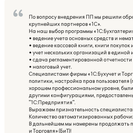
По вопросу внедрения ПП мы решили обрат
крупнейших партнеров «1С».
На наш выбор программы «1С:Бухгалтери
• ведение учета основных средств и нема
• ведение кассовой книги, книги покупок 
• учет нескольких организаций в единой
• сдача регламентированной отчетности
• налоговый учет.
Специалистами фирмы «1С:Бухучет и Торг
политики, настройка прав пользователя (
хорошем профессиональном уровне, был
другими конфигурациями, предоставлены
"1С:Предприятия".
Выражаем признательность специалиста
Количество автоматизированных рабочих 
В дальнейшем мы намерены продолжать п
и Торговля» (БиТ)!