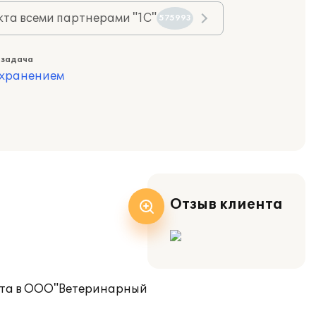
та всеми партнерами "1С"
575993
 задача
охранением
Отзыв клиента
чета в ООО"Ветеринарный