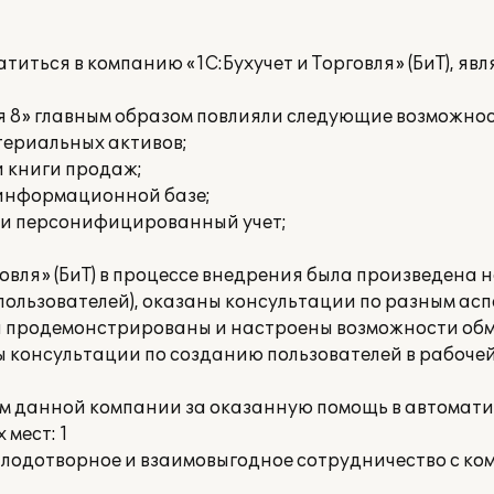
иться в компанию «1С:Бухучет и Торговля» (БиТ), я
я 8» главным образом повлияли следующие возможнос
териальных активов;
и книги продаж;
 информационной базе;
 и персонифицированный учет;
овля» (БиТ) в процессе внедрения была произведена 
пользователей), оказаны консультации по разным асп
и продемонстрированы и настроены возможности об
 консультации по созданию пользователей в рабочей
м данной компании за оказанную помощь в автомати
мест: 1
лодотворное и взаимовыгодное сотрудничество с ком