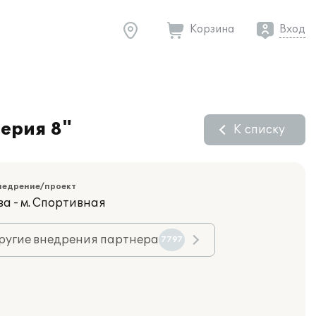
Корзина
Вход
ерия 8"
К списку
недрение/проект
ва - м. Спортивная
ругие внедрения партнера
7797