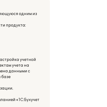
вляющуюся одним из
ти продукта:
настройка учетной
ектам учета на
мена данными с
 базе
зации.
панией «1С:Бухучет