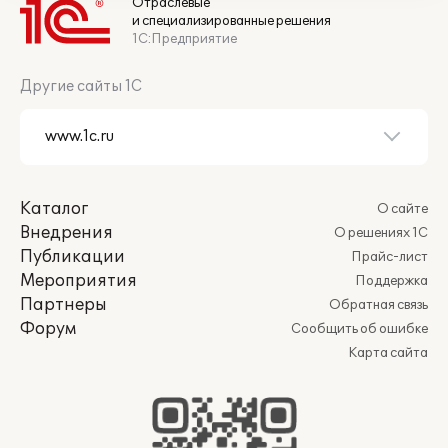
Отраслевые
и специализированные решения
1С:Предприятие
Другие сайты 1С
Каталог
О сайте
Внедрения
О решениях 1С
Публикации
Прайс-лист
Мероприятия
Поддержка
Партнеры
Обратная связь
Форум
Сообщить об ошибке
Карта сайта