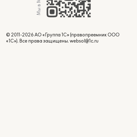
Мы в Max
© 2011-2026 АО «Группа 1С» (правопреемник ООО
«1С»). Все права защищены.
websol@1c.ru