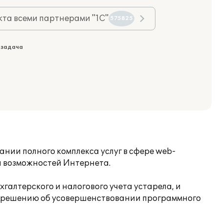
та всеми партнерами "1С"
575825
 задача
ании полного комплекса услуг в сфере web-
и возможностей Интернета.
галтерского и налогового учета устарела, и
о к решению об усовершенствовании программного