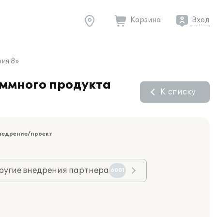
Корзина
Вход
ия 8»
аммного продукта
К списку
недрение/проект
ругие внедрения партнера
6001