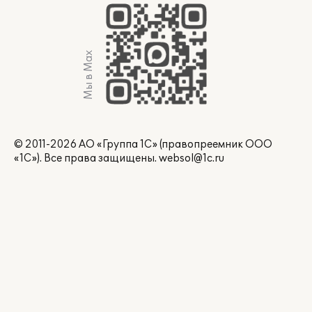
Мы в Max
© 2011-2026 АО «Группа 1С» (правопреемник ООО
«1С»). Все права защищены.
websol@1c.ru