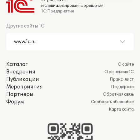
Отраслевые
и специализированные решения
1С:Предприятие
Другие сайты 1С
Каталог
О сайте
Внедрения
О решениях 1С
Публикации
Прайс-лист
Мероприятия
Поддержка
Партнеры
Обратная связь
Форум
Сообщить об ошибке
Карта сайта