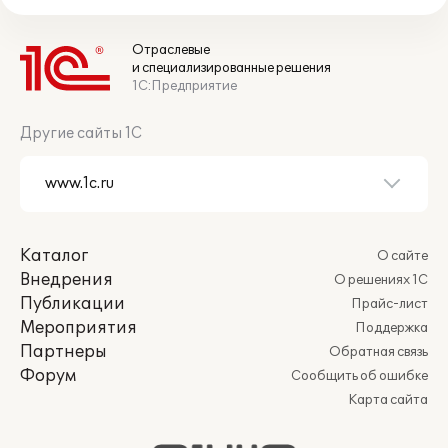
Отраслевые
и специализированные решения
1С:Предприятие
Другие сайты 1С
Каталог
О сайте
Внедрения
О решениях 1С
Публикации
Прайс-лист
Мероприятия
Поддержка
Партнеры
Обратная связь
Форум
Сообщить об ошибке
Карта сайта