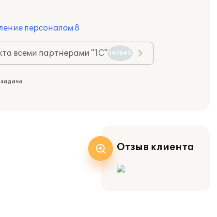
ление персоналом 8
та всеми партнерами "1С"
147043
 задача
Отзыв клиента