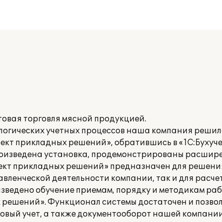
овая торговля мясной продукцией.
логических учетных процессов наша компания реши
лект прикладных решений», обратившись в «1С:Бухучет
произведена установка, продемонстрированы расши
лект прикладных решений» предназначен для решени
авленческой деятельности компании, так и для расч
оизведено обучение приемам, порядку и методикам ра
х решений». Функционал системы достаточен и позво
овый учет, а также документооборот нашей компании