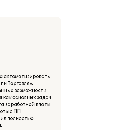
ла автоматизировать
 и Торговля».
ренные возможности
я как основных задач
ета заработной платы
боты с ПП
лил полностью
.