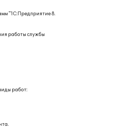
мм "1С:Предприятие 8.
ния работы службы
виды работ:
нта.