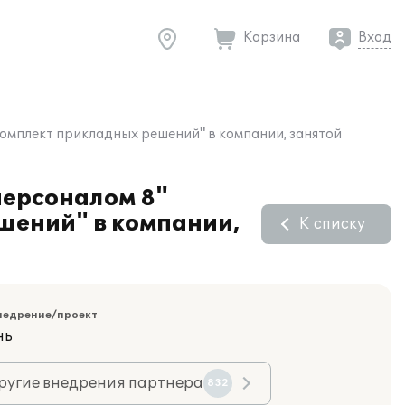
Корзина
Вход
омплект прикладных решений" в компании, занятой
персоналом 8"
шений" в компании,
К списку
недрение/проект
нь
ругие внедрения партнера
832