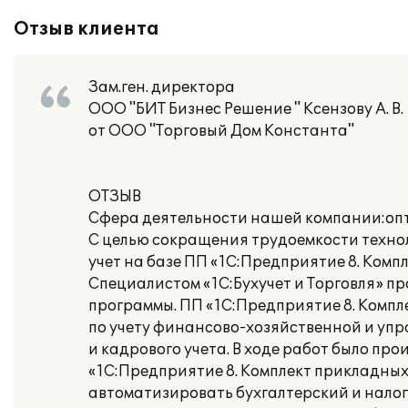
Отзыв клиента
Зам.ген. директора
ООО "БИТ Бизнес Решение " Ксензову А. В.
от ООО "Торговый Дом Константа"
ОТЗЫВ
Сфера деятельности нашей компании:опт
С целью сокращения трудоемкости техно
учет на базе ПП «1С:Предприятие 8. Комп
Специалистом «1C:Бухучет и Торговля» 
программы. ПП «1С:Предприятие 8. Комп
по учету финансово-хозяйственной и упр
и кадрового учета. В ходе работ было пр
«1С:Предприятие 8. Комплект прикладны
автоматизировать бухгалтерский и налог