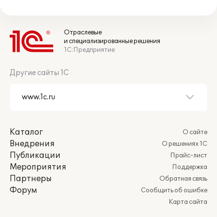
Отраслевые
и специализированные решения
1С:Предприятие
Другие сайты 1С
Каталог
О сайте
Внедрения
О решениях 1С
Публикации
Прайс-лист
Мероприятия
Поддержка
Партнеры
Обратная связь
Форум
Сообщить об ошибке
Карта сайта