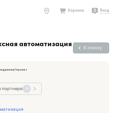
Корзина
Вход
ксная автоматизация
К списку
недрение/проект
я партнера
12
оматизация