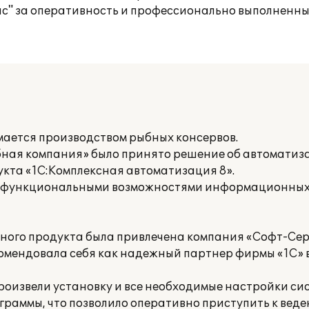
" за оперативность и профессионально выполненны
ается производством рыбных консервов.
бная компания» было принято решение об автоматиз
кта «1С:Комплексная автоматизация 8».
 функциональными возможностями информационных 
ного продукта была привлечена компания «Софт-Сер
комендовала себя как надежный партнер фирмы «1С» в
оизвели установку и все необходимые настройки си
аммы, что позволило оперативно приступить к веде