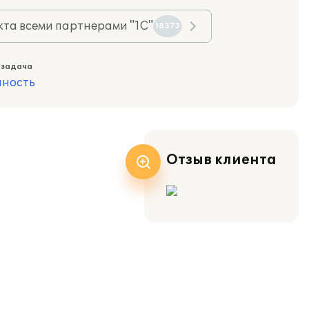
та всеми партнерами "1С"
18373
 задача
ность
Отзыв клиента