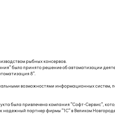
изводством рыбных консервов.
ания" было принято решение об автоматизации деят
втоматизация 8".
нальными возможностями информационных систем, 
укта была привлечена компания "Софт-Сервис", кото
ак надежный партнер фирмы "1С" в Великом Новгороде