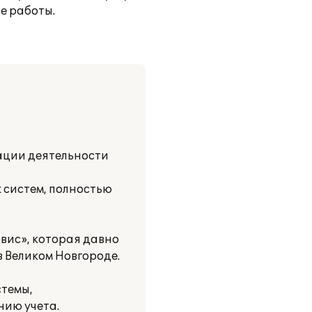
е работы.
ации деятельности
систем, полностью
вис», которая давно
 Великом Новгороде.
стемы,
нию учета.