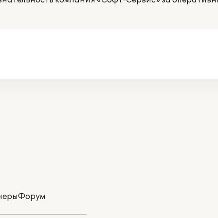
знательность компания «Софт-Сервис» за оперативн
неры
Форум