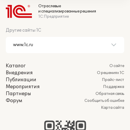
Отраслевые
и специализированные решения
1С:Предприятие
Другие сайты 1С
Каталог
О сайте
Внедрения
О решениях 1С
Публикации
Прайс-лист
Мероприятия
Поддержка
Партнеры
Обратная связь
Форум
Сообщить об ошибке
Карта сайта