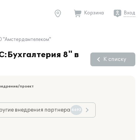
Корзина
Вход
00 "Амстердамтелеком"
С:Бухгалтерия 8" в
К списку
недрение/проект
ругие внедрения партнера
4693