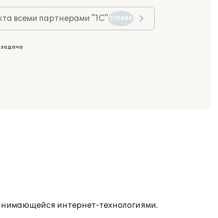
та всеми партнерами "1С"
575686
 задача
 занимающейся интернет-технологиями.