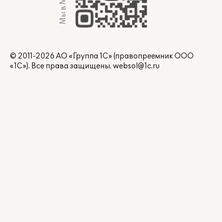
Мы в Max
© 2011-2026 АО «Группа 1С» (правопреемник ООО
«1С»). Все права защищены.
websol@1c.ru