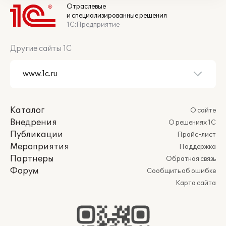
Отраслевые
и специализированные решения
1С:Предприятие
Другие сайты 1С
Каталог
О сайте
Внедрения
О решениях 1С
Публикации
Прайс-лист
Мероприятия
Поддержка
Партнеры
Обратная связь
Форум
Сообщить об ошибке
Карта сайта