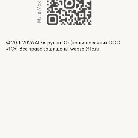
Мы в Max
© 2011-2026 АО «Группа 1С» (правопреемник ООО
«1С»). Все права защищены.
websol@1c.ru