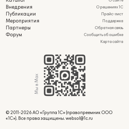
Каталог
О сайте
Внедрения
О решениях 1С
Публикации
Прайс-лист
Мероприятия
Поддержка
Партнеры
Обратная связь
Форум
Сообщить об ошибке
Карта сайта
Мы в Max
© 2011-2026 АО «Группа 1С» (правопреемник ООО
«1С»). Все права защищены.
websol@1c.ru