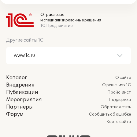
Отраслевые
и специализированные решения
1С:Предприятие
Другие сайты 1С
Каталог
О сайте
Внедрения
О решениях 1С
Публикации
Прайс-лист
Мероприятия
Поддержка
Партнеры
Обратная связь
Форум
Сообщить об ошибке
Карта сайта