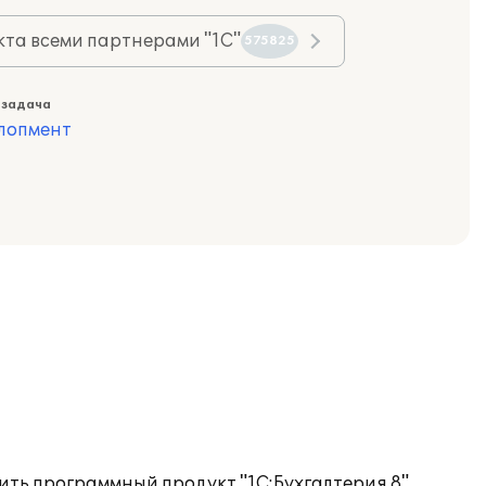
та всеми партнерами "1С"
575825
 задача
лопмент
ть программный продукт "1С:Бухгалтерия 8".