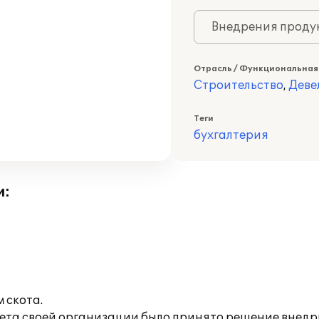
Внедрения продук
Отрасль / Функциональная
Строительство
,
Деве
Теги
бухгалтерия
и:
 скота.
чета своей организации было принято решение внедри