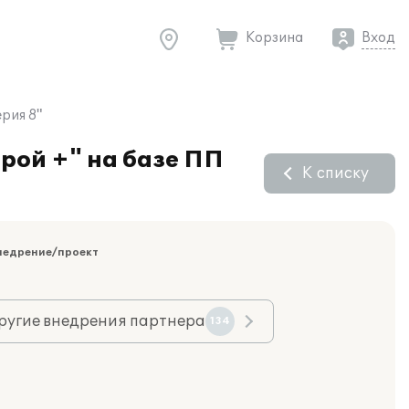
Корзина
Вход
рия 8"
рой +" на базе ПП
К списку
недрение/проект
ругие внедрения партнера
134