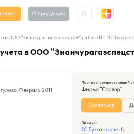
аталог
О продукции
а в ООО "Зианчурагазспецстрой +" на базе ПП "1С:Бухгалте
учета в ООО "Зианчурагазспецст
Партнер, осуществивший в
Фирма "Сервер"
гулово, Февраль 2011
Связаться
Д
Продукт
1С:Бухгалтерия 8