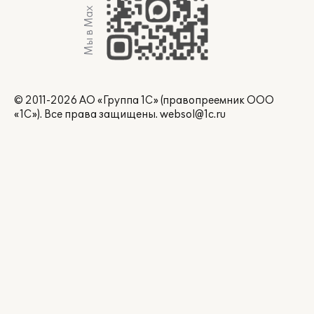
Мы в Max
© 2011-2026 АО «Группа 1С» (правопреемник ООО
«1С»). Все права защищены.
websol@1c.ru