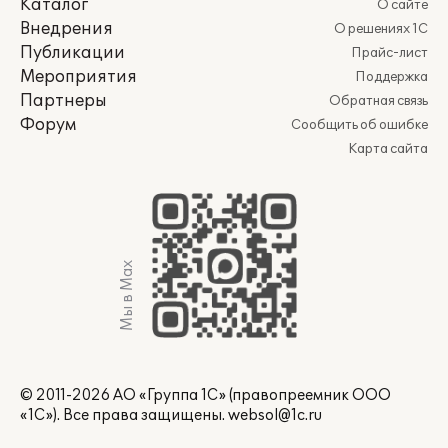
Каталог
О сайте
Внедрения
О решениях 1С
Публикации
Прайс-лист
Мероприятия
Поддержка
Партнеры
Обратная связь
Форум
Сообщить об ошибке
Карта сайта
Мы в Max
© 2011-2026 АО «Группа 1С» (правопреемник ООО
«1С»). Все права защищены.
websol@1c.ru