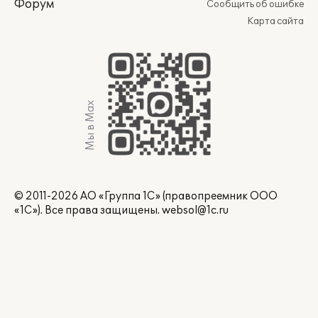
Форум
Сообщить об ошибке
Карта сайта
Мы в Max
© 2011-2026 АО «Группа 1С» (правопреемник ООО
«1С»). Все права защищены.
websol@1c.ru