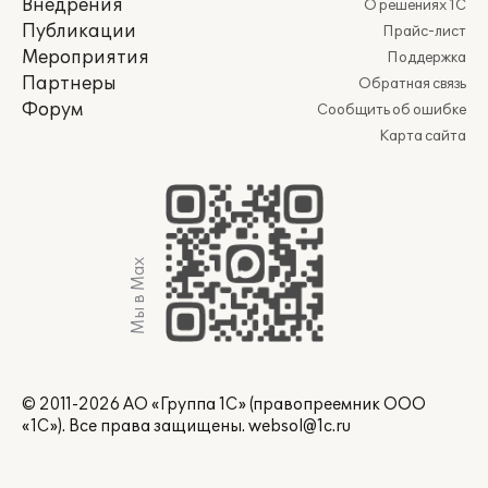
Внедрения
О решениях 1С
Публикации
Прайс-лист
Мероприятия
Поддержка
Партнеры
Обратная связь
Форум
Сообщить об ошибке
Карта сайта
Мы в Max
© 2011-2026 АО «Группа 1С» (правопреемник ООО
«1С»). Все права защищены.
websol@1c.ru