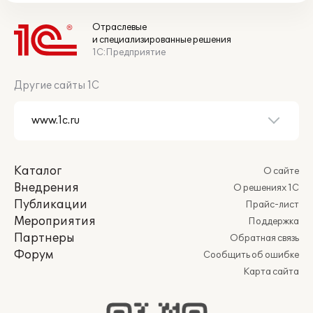
Отраслевые
и специализированные решения
1С:Предприятие
Другие сайты 1С
Каталог
О сайте
Внедрения
О решениях 1С
Публикации
Прайс-лист
Мероприятия
Поддержка
Партнеры
Обратная связь
Форум
Сообщить об ошибке
Карта сайта