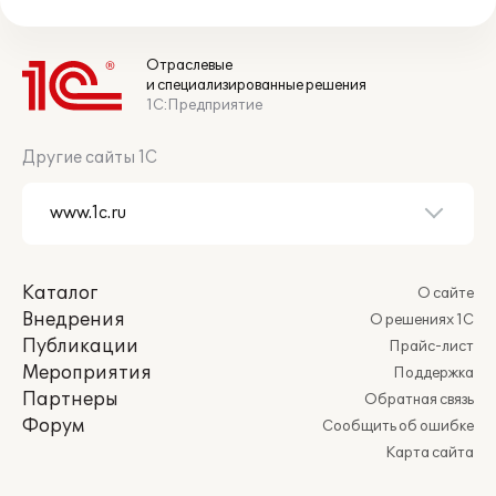
Отраслевые
и специализированные решения
1С:Предприятие
Другие сайты 1С
Каталог
О сайте
Внедрения
О решениях 1С
Публикации
Прайс-лист
Мероприятия
Поддержка
Партнеры
Обратная связь
Форум
Сообщить об ошибке
Карта сайта