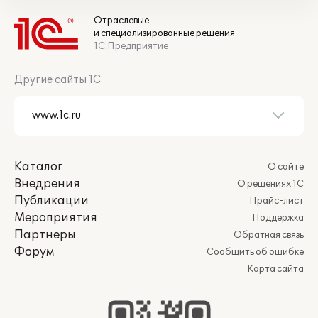
Отраслевые
и специализированные решения
1С:Предприятие
Другие сайты 1С
Каталог
О сайте
Внедрения
О решениях 1С
Публикации
Прайс-лист
Мероприятия
Поддержка
Партнеры
Обратная связь
Форум
Сообщить об ошибке
Карта сайта