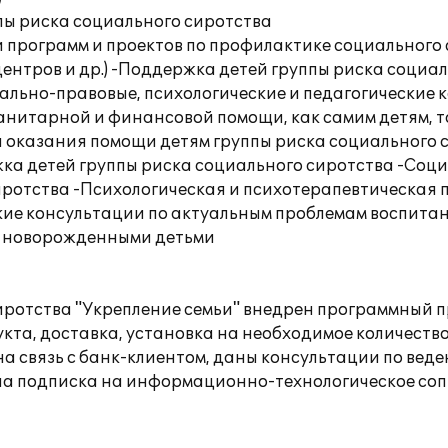
пы риска социального сиротства
 программ и проектов по профилактике социального 
ентров и др.) -Поддержка детей группы риска социаль
льно-правовые, психологические и педагогические 
нитарной и финансовой помощи, как самим детям, та
я оказания помощи детям группы риска социального с
ка детей группы риска социального сиротства -Соц
иротства -Психологическая и психотерапевтическая
ские консультации по актуальным проблемам воспита
с новорожденными детьми
отства "Укрепление семьи" внедрен программный про
кта, доставка, установка на необходимое количество
 связь с банк-клиентом, даны консультации по веде
а подписка на информационно-технологическое сопр