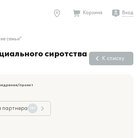
Корзина
Вход
ие семьи"
циального сиротства
К списку
недрение/проект
я партнера
197