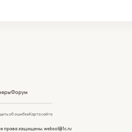
неры
Форум
ить об ошибке
Карта сайта
Все права защищены.
websol@1c.ru