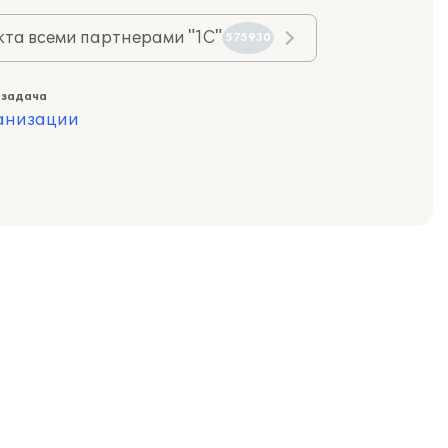
та всеми партнерами "1С"
575930
 задача
ганизации