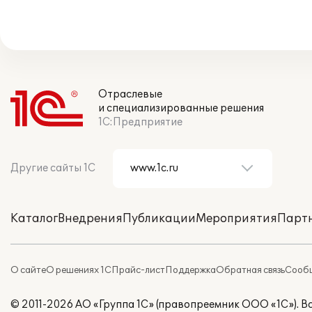
Отраслевые
и специализированные решения
1С:Предприятие
Другие сайты 1С
Каталог
Внедрения
Публикации
Мероприятия
Парт
О сайте
О решениях 1С
Прайс-лист
Поддержка
Обратная связь
Сообщ
© 2011-2026 АО «Группа 1С» (правопреемник ООО «1С»). 