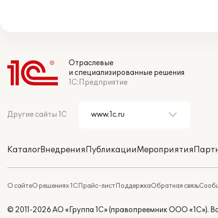
Отраслевые
и специализированные решения
1С:Предприятие
Другие сайты 1С
Каталог
Внедрения
Публикации
Мероприятия
Парт
О сайте
О решениях 1С
Прайс-лист
Поддержка
Обратная связь
Сообщ
© 2011-2026 АО «Группа 1С» (правопреемник ООО «1С»). 