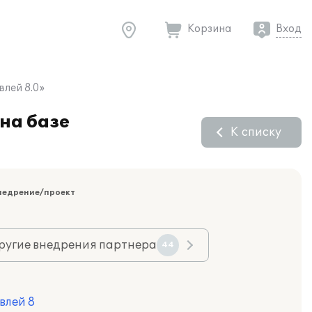
Корзина
Вход
лей 8.0»
на базе
К списку
недрение/проект
ругие внедрения партнера
44
влей 8