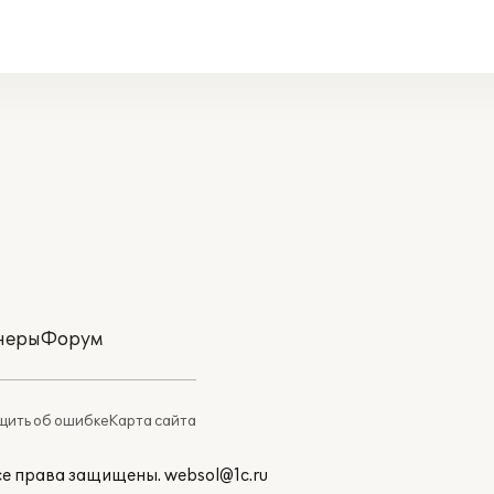
неры
Форум
ить об ошибке
Карта сайта
Все права защищены.
websol@1c.ru