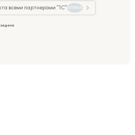
та всеми партнерами "1С"
575825
 задача