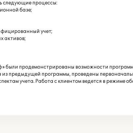
ь следующие процессы:
ионной базе;
ифицированный учет;
х активов;
ьф» были продемонстрированы возможности программ
в из предыдущей программы, проведены первоначальн
ектам учета. Работа с клиентом ведется в режиме о