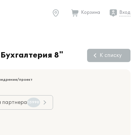
Корзина
Вход
:Бухгалтерия 8"
К списку
недрение/проект
я партнера
15990