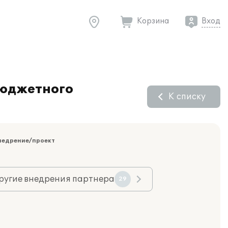
Корзина
Вход
бюджетного
К списку
недрение/проект
ругие внедрения партнера
29