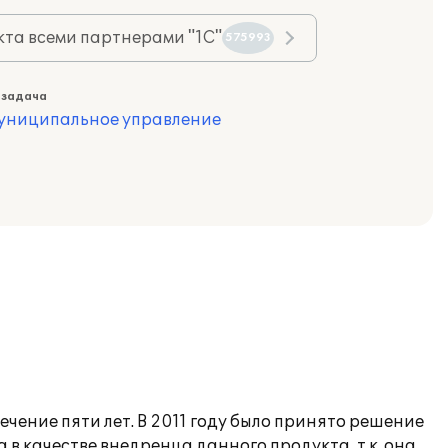
та всеми партнерами "1С"
575993
 задача
муниципальное управление
чение пяти лет. В 2011 году было принято решение
 качестве внедренца данного продукта, т.к. она