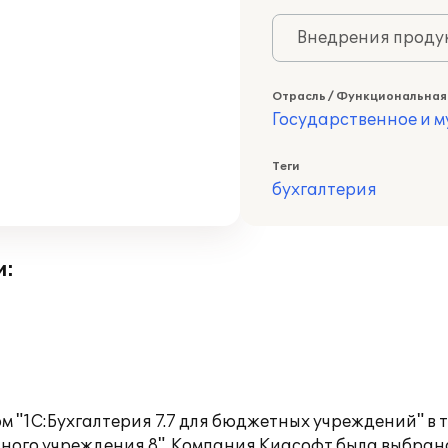
Внедрения продук
Отрасль / Функциональная
Государственное и 
Теги
бухгалтерия
и:
"1С:Бухгалтерия 7.7 для бюджетных учреждений" в те
ого учреждения 8". Компания Киасофт была выбрана в