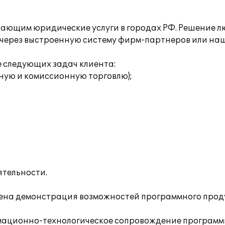
ающим юридические услуги в городах РФ. Решение л
ек через выстроенную систему фирм-партнеров или на
 следующих задач клиента:
ную и комиссионную торговлю);
ятельности.
едена демонстрация возможностей программного прод
ационно-технологическое сопровождение программно