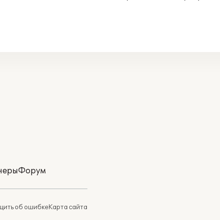
неры
Форум
ить об ошибке
Карта сайта