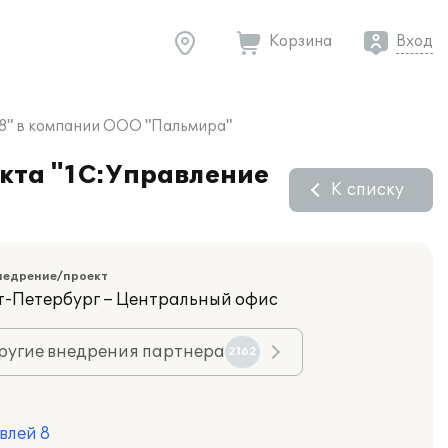
Корзина
Вход
 8" в компании ООО "Пальмира"
укта "1С:Управление
К списку
недрение/проект
кт-Петербург – Центральный офис
ругие внедрения партнера
2162
влей 8