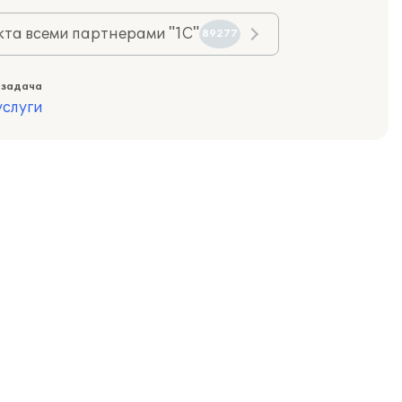
та всеми партнерами "1С"
89277
 задача
слуги