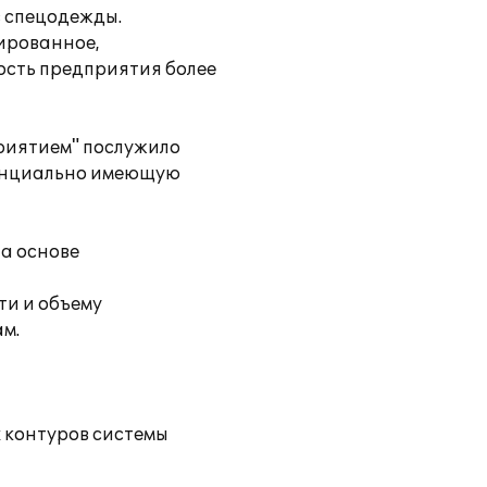
в спецодежды.
ированное,
ость предприятия более
риятием" послужило
тенциально имеющую
на основе
ти и объему
м.
 контуров системы