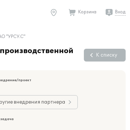
Корзина
Вход
АО "УРСУ.С"
 производственной
К списку
недрение/проект
ругие внедрения партнера
 задача