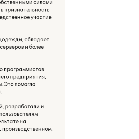
собственными силами
ть признательность
едственное участие
ецодежды, обладает
ерверов и более
ию программистов
шего предприятия,
. Это помогло
.
, разработали и
 пользователям
ультате на
, производственном,