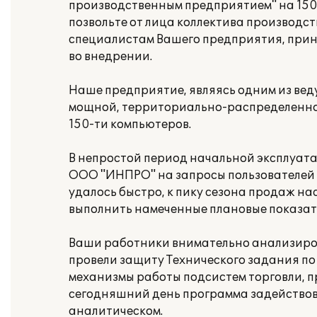
производственным предприятием" на 150 
позвольте от лица коллектива производс
специалистам Вашего предприятия, прин
во внедрении.
Наше предприятие, являясь одним из ве
мощной, территориально-распределенной
150-ти компьютеров.
В непростой период начальной эксплуат
ООО "ИНПРО" на запросы пользователей и
удалось быстро, к пику сезона продаж на
выполнить намеченные плановые показат
Ваши работники внимательно анализиро
провели защиту Технического задания по
механизмы работы подсистем торговли, пр
сегодняшний день программа задействова
аналитическом.