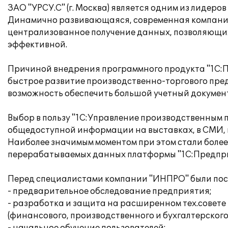
ЗАО "УРСУ.С" (г. Москва) является одним из лидер
Динамично развивающаяся, современная компания
централизованное получение данных, позволяющих
эффективной.
Причиной внедрения программного продукта "1С:
быстрое развитие производственно-торгового пре
возможность обеспечить большой учетный докумен
Выбор в пользу "1С:Управление производственным п
общедоступной информации на выставках, в СМИ, в 
Наиболее значимым моментом при этом стали более
перерабатываемых данных платформы "1С:Предприя
Перед специалистами компании "ИНПРО" были пос
- предварительное обследование предприятия;
- разработка и защита на расширенном тех.совете
(финансового, производственного и бухгалтерского 