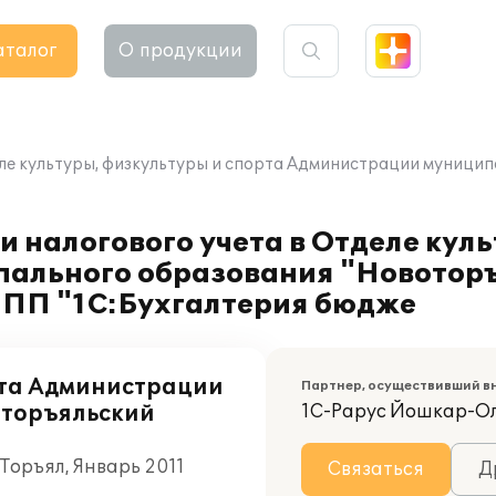
аталог
О продукции
еле культуры, физкультуры и спорта Администрации муниц
и налогового учета в Отделе кул
пального образования "Новотор
 ПП "1С:Бухгалтерия бюдже
рта Администрации
Партнер, осуществивший в
оторъяльский
1С-Рарус Йошкар-О
Торъял, Январь 2011
Связаться
Д