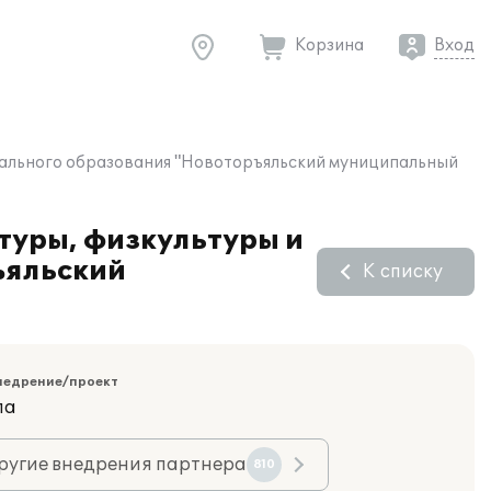
Корзина
Вход
ипального образования "Новоторъяльский муниципальный
ьтуры, физкультуры и
ъяльский
К списку
недрение/проект
ла
ругие внедрения партнера
810