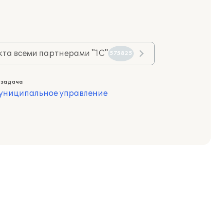
та всеми партнерами "1С"
575825
 задача
муниципальное управление